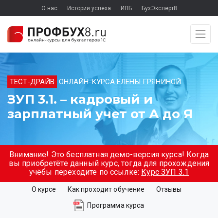
О нас
Истории успеха
ИПБ
БухЭксперт8
ТЕСТ-ДРАЙВ
ОНЛАЙН-КУРСА ЕЛЕНЫ ГРЯНИНОЙ
ЗУП 3.1. – кадровый и
зарплатный учет от А до Я
Внимание! Это бесплатная демо-версия курса! Когда
вы приобретёте данный курс, тогда для прохождения
учёбы переходите по ссылке:
Курс ЗУП 3.1
О курсе
Как проходит обучение
Отзывы
Программа курса