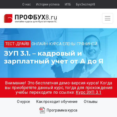
О нас
Истории успеха
ИПБ
БухЭксперт8
ТЕСТ-ДРАЙВ
ОНЛАЙН-КУРСА ЕЛЕНЫ ГРЯНИНОЙ
ЗУП 3.1. – кадровый и
зарплатный учет от А до Я
Внимание! Это бесплатная демо-версия курса! Когда
вы приобретёте данный курс, тогда для прохождения
учёбы переходите по ссылке:
Курс ЗУП 3.1
О курсе
Как проходит обучение
Отзывы
Программа курса