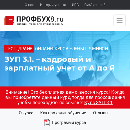
О нас
Истории успеха
ИПБ
БухЭксперт8
ТЕСТ-ДРАЙВ
ОНЛАЙН-КУРСА ЕЛЕНЫ ГРЯНИНОЙ
ЗУП 3.1. – кадровый и
зарплатный учет от А до Я
Внимание! Это бесплатная демо-версия курса! Когда
вы приобретёте данный курс, тогда для прохождения
учёбы переходите по ссылке:
Курс ЗУП 3.1
О курсе
Как проходит обучение
Отзывы
Программа курса