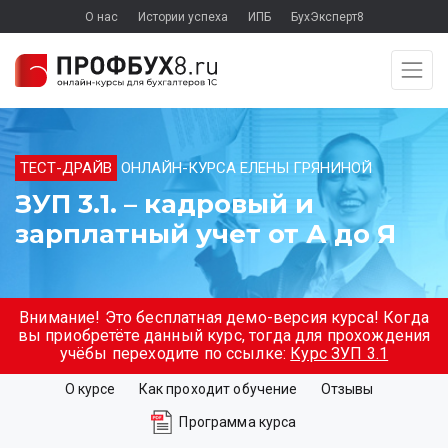
О нас
Истории успеха
ИПБ
БухЭксперт8
ТЕСТ-ДРАЙВ
ОНЛАЙН-КУРСА ЕЛЕНЫ ГРЯНИНОЙ
ЗУП 3.1. – кадровый и
зарплатный учет от А до Я
Внимание! Это бесплатная демо-версия курса! Когда
вы приобретёте данный курс, тогда для прохождения
учёбы переходите по ссылке:
Курс ЗУП 3.1
О курсе
Как проходит обучение
Отзывы
Программа курса