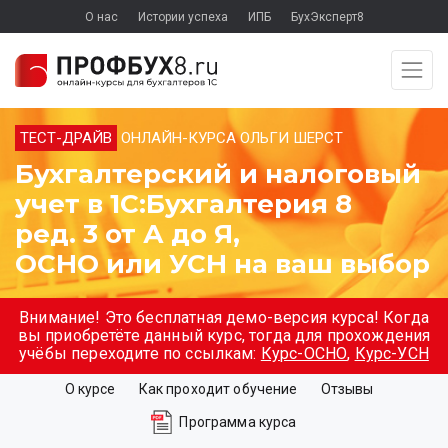
О нас
Истории успеха
ИПБ
БухЭксперт8
ТЕСТ-ДРАЙВ
ОНЛАЙН-КУРСА ОЛЬГИ ШЕРСТ
Бухгалтерский и налоговый
учет в 1С:Бухгалтерия 8
ред. 3 от А до Я,
ОСНО или УСН на ваш выбор
Внимание! Это бесплатная демо-версия курса! Когда
вы приобретёте данный курс, тогда для прохождения
учёбы переходите по ссылкам:
Курс-ОСНО
,
Курс-УСН
О курсе
Как проходит обучение
Отзывы
Программа курса