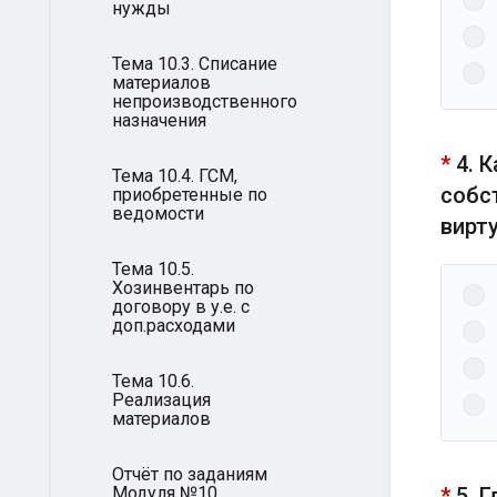
нужды
Тема 10.3. Списание
материалов
непроизводственного
назначения
*
4. 
Тема 10.4. ГСМ,
собс
приобретенные по
ведомости
вирт
Тема 10.5.
Хозинвентарь по
договору в у.е. с
доп.расходами
Тема 10.6.
Реализация
материалов
Отчёт по заданиям
Модуля №10
*
5. 