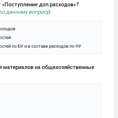
т «Поступление доп.расходов»?
по данному вопросу
)
асходов
остей
тей по БУ и в составе расходов по НУ
ия материалов на общехозяйственные