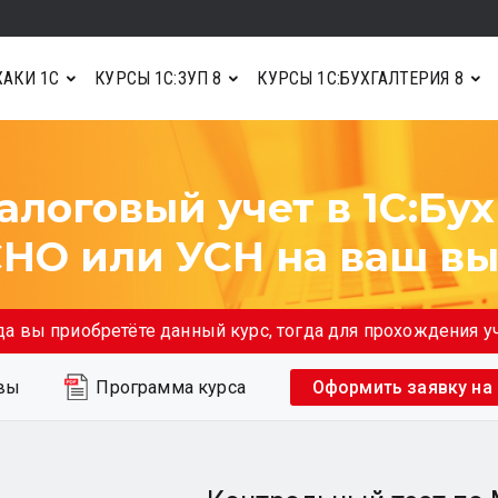
АКИ 1С
КУРСЫ 1С:ЗУП 8
КУРСЫ 1С:БУХГАЛТЕРИЯ 8
алоговый учет в 1С:Бу
 ОСНО или УСН на ваш в
да вы приобретёте данный курс, тогда для прохождения 
Программа курса
вы
Оформить заявку на