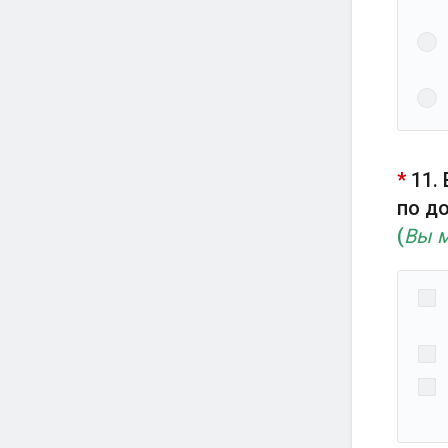
*
11.
по до
(
Вы м