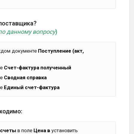
 поставщика?
по данному вопросу
)
аждом документе
Поступление (акт,
те
Счет-фактура полученный
те
Сводная справка
те
Единый счет-фактура
бходимо:
асчеты
в поле
Цена в
установить