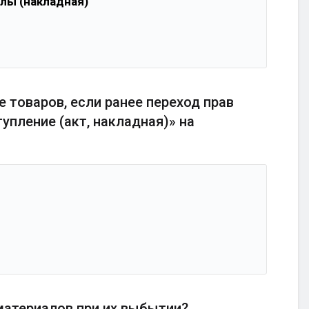
лы (накладная)
 товаров, если ранее переход прав
пление (акт, накладная)» на
материалов при их выбытии?