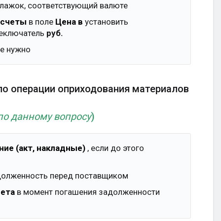
лажок, соответствующий валюте
асчеты
в поле
Цена в
установить
реключатель
руб.
не нужно
 по операции оприходования материалов
по данному вопросу
)
ние (акт, накладные)
, если до этого
адолженность перед поставщиком
чета
в момент погашения задолженности