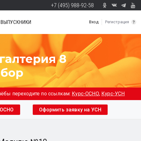
+7 (495) 988-92-58
ВЫПУСКНИКИ
Вход
Регистрация
хгалтерия 8
ыбор
учёбы переходите по ссылкам:
Курс-ОСНО
,
Курс-УСН
 ОСНО
Оформить заявку на УСН