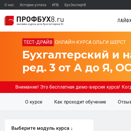
О нас
Истории успеха
ИПБ
БухЭксперт8
ЛАЙФХ
ТЕСТ-ДРАЙВ
ОНЛАЙН-КУРСА ОЛЬГИ ШЕРСТ
Бухгалтерский и н
ред. 3 от А до Я,
Внимание! Это бесплатная демо-версия курса! Ког
О курсе
Как проходит обучение
Отзы
Выберите модуль курса ↓