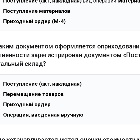
Поступление (акт, накладная)
вид операции
Материа
Поступление материалов
Приходный ордер (М-4)
Каким документом оформляется оприходование
твенности зарегистрирован документом «Посту
уальный склад?
Поступление (акт, накладная)
Перемещение товаров
Приходный ордер
Операция, введенная вручную
Где устанавливается метод оценки стоимости 