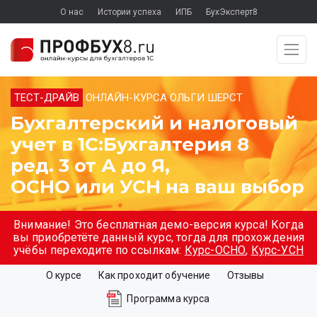
О нас
Истории успеха
ИПБ
БухЭксперт8
ТЕСТ-ДРАЙВ
ОНЛАЙН-КУРСА ОЛЬГИ ШЕРСТ
Бухгалтерский и налоговый
учет в 1С:Бухгалтерия 8
ред. 3 от А до Я,
ОСНО или УСН на ваш выбор
Внимание! Это бесплатная демо-версия курса! Когда
вы приобретёте данный курс, тогда для прохождения
учёбы переходите по ссылкам:
Курс-ОСНО
,
Курс-УСН
О курсе
Как проходит обучение
Отзывы
Программа курса