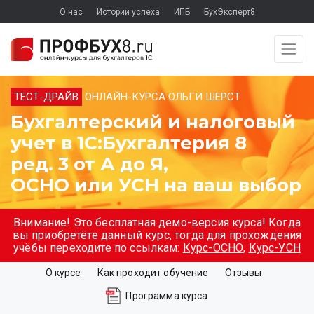
О нас
Истории успеха
ИПБ
БухЭксперт8
ТЕСТ-ДРАЙВ
ОНЛАЙН-КУРСА ОЛЬГИ ШЕРСТ
Бухгалтерский и налоговый
учет в 1С:Бухгалтерия 8
ред. 3 от А до Я,
ОСНО или УСН на ваш выбор
Внимание! Это бесплатная демо-версия курса! Когда
вы приобретёте данный курс, тогда для прохождения
учёбы переходите по ссылкам:
Курс-ОСНО
,
Курс-УСН
О курсе
Как проходит обучение
Отзывы
Программа курса