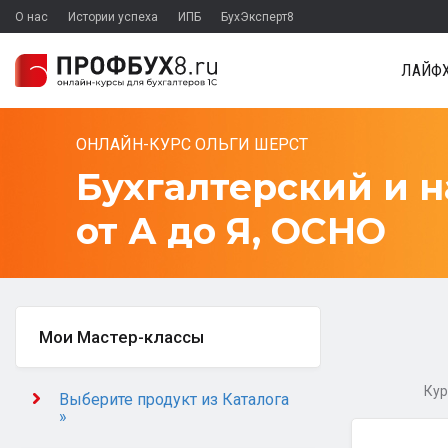
О нас
Истории успеха
ИПБ
БухЭксперт8
ЛАЙФХ
ОНЛАЙН-КУРС ОЛЬГИ ШЕРСТ
Бухгалтерский и на
от А до Я, ОСНО
Мои Мастер-классы
Кур
Выберите продукт из Каталога
»