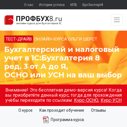
О нас
Истории успеха
ИПБ
БухЭксперт8
ТЕСТ-ДРАЙВ
ОНЛАЙН-КУРСА ОЛЬГИ ШЕРСТ
Бухгалтерский и налоговый
учет в 1С:Бухгалтерия 8
ред. 3 от А до Я,
ОСНО или УСН на ваш выбор
Внимание! Это бесплатная демо-версия курса! Когда
вы приобретёте данный курс, тогда для прохождения
учёбы переходите по ссылкам:
Курс-ОСНО
,
Курс-УСН
О курсе
Как проходит обучение
Отзывы
Программа курса