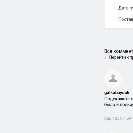
Дата п
Постав
Все коммент
←
Перейти к 
galkabaydak
Подскажите п
было в пользу
Апр 4 2017 - 09: