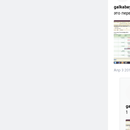
galkaba
это пер
Апр 3 201
g
1