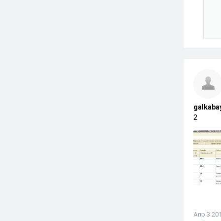
galkaba
2
Апр 3 201