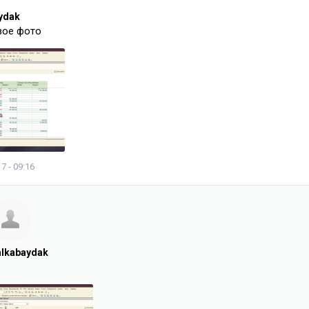
ydak
вое фото
7 - 09:16
alkabaydak