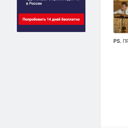
PS.
ПР