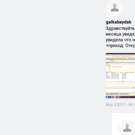
galkabaydak
Здравствуйте,
месяца увиде
увидела что 
+приход. Отк
Апр 3 2017 - 09: