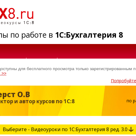
лы по работе в
1С:Бухгалтерия 8
С:ЗУП 8
1С:УТ 8
СЕМИНАРЫ И ПАМЯТКИ
тупны для бесплатного просмотра только зарегистрированным п
 >>
Попробуйте 
ерст О.В
тор и автор курсов по 1С:8
по р
Выберите - Видеоуроки по 1С:Бухгалтерия 8 ред. 3.0