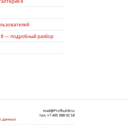
галтерия 8
ользователей
я 8 — подробный разбор
mail@Profbuh8.ru
тел. +7 495 988 92 58
х данных