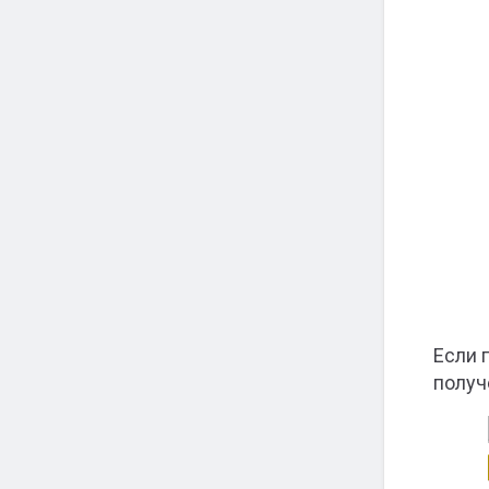
Если 
получ