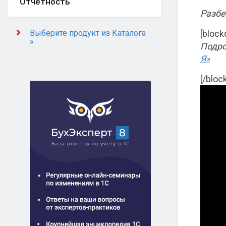
Отчётность
Разбе
Выберите продукт из Каталога
[block
»
Подро
Я»
[/bloc