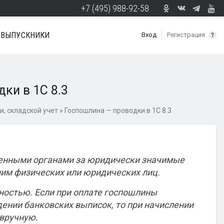
+7 (495) 988-92-58
ВЫПУСКНИКИ
Вход
Регистрация
ки в 1С 8.3
и, складской учет
»
Госпошлина — проводки в 1С 8.3
венными органами за юридически значимые
 ним физических или юридических лиц.
ностью. Если при оплате госпошлины
ении банковских выписок, то при начислении
 вручную.