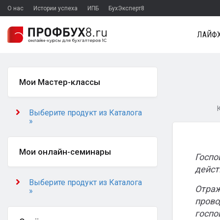
О нас
Истории успеха
ИПБ
БухЭксперт8
ЛАЙФХ
Мои Мастер-классы
Выберите продукт из Каталога
»
Мои онлайн-семинары
Госпо
дейст
Выберите продукт из Каталога
Отраж
»
прово
госпо