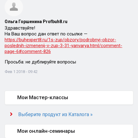
Ольга Горшенина Profbuh8.ru
Здравствуйте!
На Ваш вопрос дан ответ по ссылке —
https://buhexpert8.ru/1s-zup/obzory/podrobnyj-obzor-
poslednih-izmenenij-v-zup-3-31-yanvarya.html/comment-
page-6#comment-826
Просьба: не дублируйте вопросы
Фев 1 2018 - 09:42
Мои Мастер-классы
Выберите продукт из Каталога »
Мои онлайн-семинары