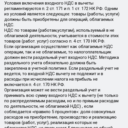
Условия включения входного НДС в вычеты
регламентируются п. 2 ст. 171 и п. 1 ст. 172 НК РФ. Одним
из условий является следующее: товары (работы, услуги)
должны быть приобретены для операций, облагаемых
НДС.
НДС по товарам (работам,услугам), используемый в не
облагаемой деятельности, учитывается в стоимости этих
товаров (работ. услуг) согласно п. 4 ст. 170 НК РФ.
Если организация осуществляет как облагаемые НДС
операции, так и не облагаемые, то налогоплательщик
должен вести раздельный учет входного НДС. Методика
раздельного учета обязательно должна быть
закреплена в учетной политике. Если раздельный учет не
ведется, то входной НДС вычету не подлежит и в
расходы при исчислении налога на прибыль не
включается п. 4 ст. 170 НК РФ.
Организация может не вести раздельный учет и
принимать всю сумму входного НДС к вычету (не только
по распределяемым расходам, но и по прямым расходам
по деятельности, не облагаемой НДС) , если
соблюдается «правило 5 процентов»: доля совокупных
расходов на приобретение, производство и реализацию
товаров (работ, услуг), реализация которых не