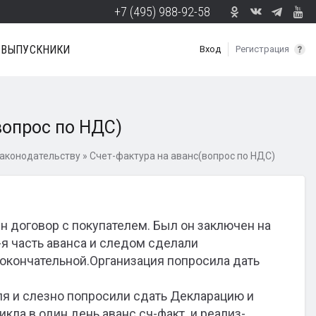
+7 (495) 988-92-58
ВЫПУСКНИКИ
Вход
Регистрация
вопрос по НДС)
Законодательству
»
Счет-фактура на аванс(вопрос по НДС)
 договор с покупателем. Был он заключен на
-я часть аванса и следом сделали
 окончательной.Организация попросила дать
еля и слезно попросили сдать Декларацию и
никла в один день аванс.сч-факт. и реализ-