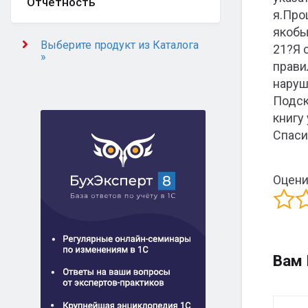
Отчётность
я.Про
якобы
Выберите продукт из Каталога
21?Я 
»
прави
нару
Подск
книгу
Спас
Оцени
Вам 