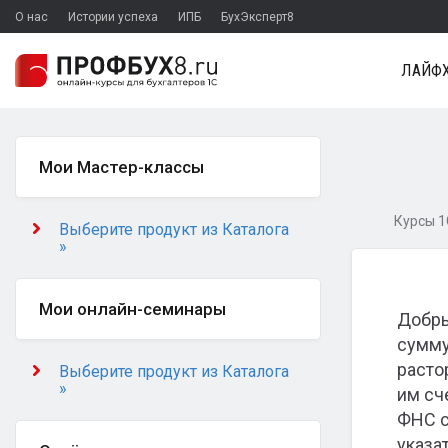
О нас
Истории успеха
ИПБ
БухЭксперт8
ЛАЙФХ
Мои Мастер-классы
Курсы 1
Выберите продукт из Каталога
»
Мои онлайн-семинары
Добры
сумму
расто
Выберите продукт из Каталога
»
им сч
ФНС с
указат