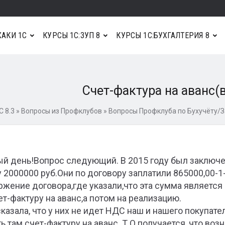
АКИ 1С
КУРСЫ 1С:ЗУП 8
КУРСЫ 1С:БУХГАЛТЕРИЯ 8
Счет-фактура на аванс(
С 8.3
»
Вопросы из Профклубов
»
Вопросы Профклуба по Бухучёту/
й день!Вопрос следующий. В 2015 году был заключен
 2000000 руб.Они по договору заплатили 865000,00-1
ржение договора,где указали,что эта сумма является
ет-фактуру на аванс,а потом на реализацию.
казала, что у них не идет НДС наш и нашего покупат
ь там счет-фактуру на аванс. Т.О.получается, что воз