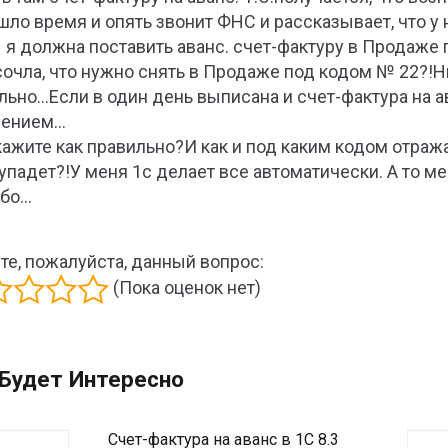
шло время и опять звонит ФНС и рассказывает, что у 
 я должна поставить аванс. счет-фактуру в Продаже 
сочла, что нужно снять в Продаже под кодом № 22?!Ни
льно…Если в один день выписана и счет-фактура на а
шением…
ажите как правильно?И как и под каким кодом отража
 упадет?!У меня 1с делает все автоматически. А то м
ибо…
те, пожалуйста, данный вопрос:
(Пока оценок нет)
Будет Интересно
Счет-фактура на аванс в 1С 8.3