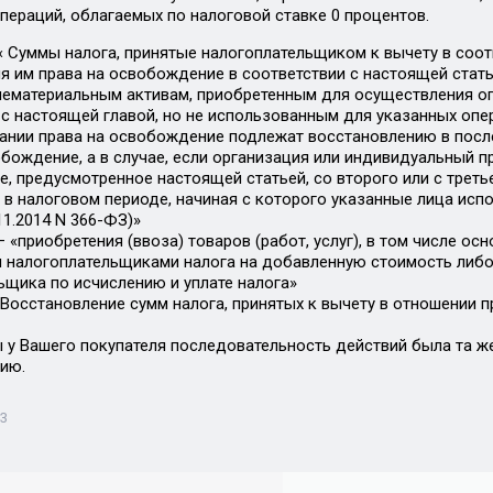
пераций, облагаемых по налоговой ставке 0 процентов.
5 « Суммы налога, принятые налогоплательщиком к вычету в соо
я им права на освобождение в соответствии с настоящей статье
нематериальным активам, приобретенным для осуществления о
 с настоящей главой, но не использованным для указанных оп
ании права на освобождение подлежат восстановлению в посл
обождение, а в случае, если организация или индивидуальный 
, предусмотренное настоящей статьей, со второго или с треть
 в налоговом периоде, начиная с которого указанные лица исп
11.2014 N 366-ФЗ)»
0 – «приобретения (ввоза) товаров (работ, услуг), в том числе о
налогоплательщиками налога на добавленную стоимость либ
ьщика по исчислению и уплате налога»
– «Восстановление сумм налога, принятых к вычету в отношении
ы у Вашего покупателя последовательность действий была та же
цию.
33