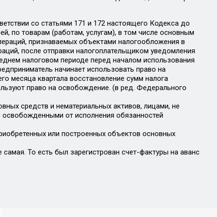
тветствии со статьями 171 и 172 настоящего Кодекса до
й, по товарам (работам, услугам), в том числе основным
пераций, признаваемых объектами налогообложения в
ераций, после отправки налогоплательщиком уведомления
еднем налоговом периоде перед началом использования
предприниматель начинает использовать право на
его месяца квартала восстановление сумм налога
ользуют право на освобождение. (в ред. Федерального
сновных средств и нематериальных активов, лицами, не
о освобожденными от исполнения обязанностей
 приобретенных или построенных объектов основных
 самая. То есть был зарегистрован счет-фактуры на аванс