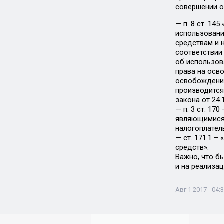
совершении о
— п. 8 ст. 14
использовани
средствам и 
соответствии
об использов
права на осв
освобождение
производится
закона от 24.
— п. 3 ст. 17
являющимися 
налогоплател
— ст. 171.1 
средств».
Важно, что б
и на реализа
Авг 1 2017 - 04: