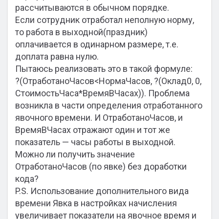
рассчитываются в обычном порядке.
Если сотрудник отработал неполную норму,
то работа в выходной(праздник)
оплачивается в одинарном размере, т.е.
доплата равна нулю.
Пытаюсь реализовать это в такой формуле:
?(ОтработаноЧасов<НормаЧасов, ?(Оклад0, 0,
СтоимостьЧаса*ВремяВЧасах)). Проблема
возникла в части определения отработанного
явочного времени. И ОтработаноЧасов, и
ВремяВЧасах отражают один и тот же
показатель — часы работы в выходной.
Можно ли получить значение
ОтработаноЧасов (по явке) без доработки
кода?
P.S. Использование дополнительного вида
времени Явка в настройках начисления
увеличивает показатели на явочное время и