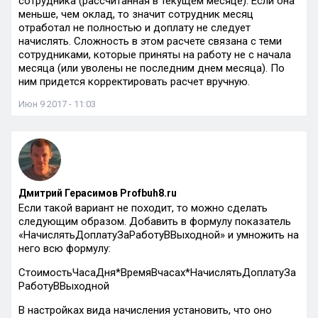
сотрудника (рассчитанная в текущем месяце). Если она
меньше, чем оклад, то значит сотрудник месяц
отработал не полностью и доплату не следует
начислять. Сложность в этом расчете связана с теми
сотрудниками, которые приняты на работу не с начала
месяца (или уволены не последним днем месяца). По
ним придется корректировать расчет вручную.
Июн 9 2017 - 11:03
Дмитрий Герасимов Profbuh8.ru
Если такой вариант не походит, то можно сделать
следующим образом. Добавить в формулу показатель
«НачислятьДоплатуЗаРаботуВВыходной» и умножить на
него всю формулу:
СтоимостьЧасаДня*ВремяВчасах*НачислятьДоплатуЗа
РаботуВВыходной
В настройках вида начисления установить, что оно