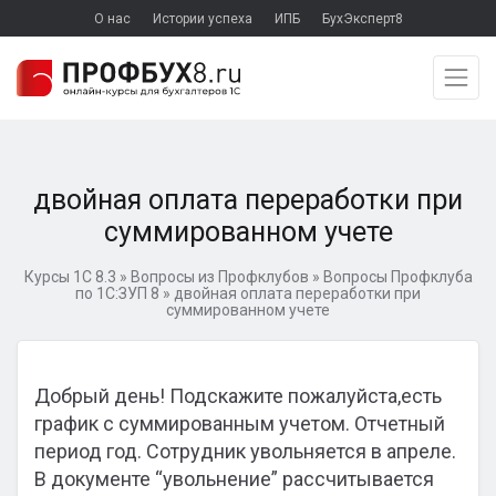
О нас
Истории успеха
ИПБ
БухЭксперт8
двойная оплата переработки при
суммированном учете
Курсы 1С 8.3
»
Вопросы из Профклубов
»
Вопросы Профклуба
по 1С:ЗУП 8
»
двойная оплата переработки при
суммированном учете
Добрый день! Подскажите пожалуйста,есть
график с суммированным учетом. Отчетный
период год. Сотрудник увольняется в апреле.
В документе “увольнение” рассчитывается