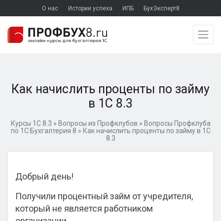
О нас
Истории успеха
ИПБ
БухЭксперт8
Как начислить проценты по займу
в 1С 8.3
Курсы 1С 8.3
»
Вопросы из Профклубов
»
Вопросы Профклуба
по 1С:Бухгалтерия 8
»
Как начислить проценты по займу в 1С
8.3
Добрый день!
Получили процентный займ от учредителя,
который не является работником
организации.