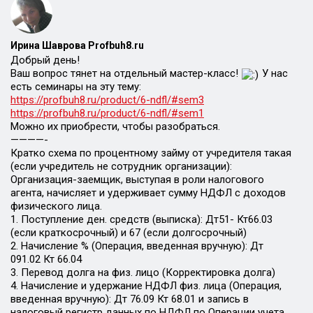
Ирина Шаврова Profbuh8.ru
Добрый день!
Ваш вопрос тянет на отдельный мастер-класс!
У нас
есть семинары на эту тему:
https://profbuh8.ru/product/6-ndfl/#sem3
https://profbuh8.ru/product/6-ndfl/#sem1
Можно их приобрести, чтобы разобраться.
————-
Кратко схема по процентному займу от учредителя такая
(если учредитель не сотрудник организации):
Организация-заемщик, выступая в роли налогового
агента, начисляет и удерживает сумму НДФЛ с доходов
физического лица.
1. Поступление ден. средств (выписка): Дт51- Кт66.03
(если краткосрочный) и 67 (если долгосрочный)
2. Начисление % (Операция, введенная вручную): Дт
091.02 Кт 66.04
3. Перевод долга на физ. лицо (Корректировка долга)
4. Начисление и удержание НДФЛ физ. лица (Операция,
введенная вручную): Дт 76.09 Кт 68.01 и запись в
налоговый регистр данных по НДФЛ по Операции учета