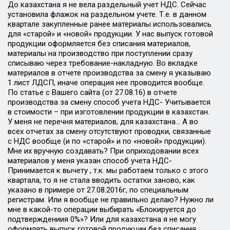
До казахстана я не вела раздельный учет НДС. Сейчас
установила флажок на раздельном учете. Т.е. в данном
квартале закупленные ранее материалы использовались
для «старой» и «новой» продукции. У нас выпуск готовой
продукции оформляется без списания материалов,
материалы на производство при поступлении сразу
списываю через требование-накладную. Во вкладке
материалов в отчете производства за смену я указываю
1 лист ЛДСП, иначе операция нее проводится вообще.
По статье с Вашего сайта (от 27.08.16) в отчете
производства за смену способ учета НДС- Учитывается
в стоимости – при изготовлении продукции в казахстан.
У меня не перечня материалов, для казахстана… А во
всех отчетах за смену отсутствуют проводки, связанные
с НДС вообще (и по «старой» и по «новой» продукции).
Мне их вручную создавать? При оприходовании всех
материалов у меня указан способ учета НДС-
Принимается к вычету , т.к. мы работаем только с этого
квартала, то я не стала вводить остатки заново, как
указано в примере от 27.08.2016г, по специальным
регистрам. Или я вообще не правильно делаю? Нужно ли
мне в какой-то операции выбирать «Блокируется до
подтверждениия 0%»? Или для казахстана я не могу
оформлять выпуск готовой продукции без списания