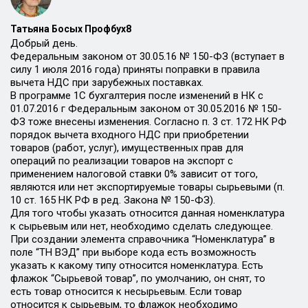
Татьяна Босых Профбух8
Добрый день.
Федеральным законом от 30.05.16 № 150-ФЗ (вступает в
силу 1 июля 2016 года) приняты поправки в правила
вычета НДС при зарубежных поставках.
В программе 1С бухгалтерия после изменений в НК с
01.07.2016 г Федеральным законом от 30.05.2016 № 150-
ФЗ тоже внесены изменения. Согласно п. 3 ст. 172 НК РФ
порядок вычета входного НДС при приобретении
товаров (работ, услуг), имущественных прав для
операций по реализации товаров на экспорт с
применением налоговой ставки 0% зависит от того,
являются или нет экспортируемые товары сырьевыми (п.
10 ст. 165 НК РФ в ред. Закона № 150-ФЗ).
Для того чтобы указать относится данная номенклатура
к сырьевым или нет, необходимо сделать следующее.
При создании элемента справочника “Номенклатура” в
поле “ТН ВЭД” при выборе кода есть возможность
указать к какому типу относится номенклатура. Есть
флажок “Сырьевой товар”, по умолчанию, он снят, то
есть товар относится к несырьевым. Если товар
относится к сырьевым, то флажок необходимо