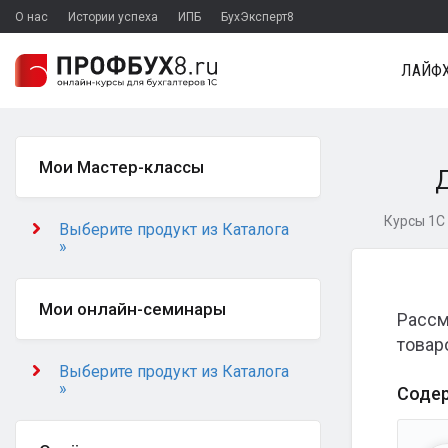
О нас
Истории успеха
ИПБ
БухЭксперт8
ЛАЙФХ
Мои Мастер-классы
Д
Курсы 1С 
Выберите продукт из Каталога
»
Мои онлайн-семинары
Рассм
товар
Выберите продукт из Каталога
»
Соде