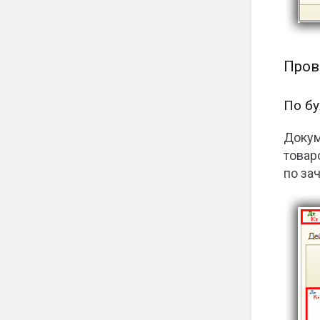
Пров
По бу
Доку
товар
по за