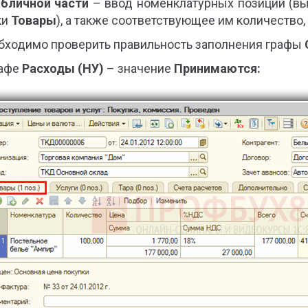
абличной части
– ввод номенклатурных позиций (вы
ки
Товары
), а также соответствующее им количество,
бходимо проверить правильность заполнения графы
рафе
Расходы (НУ)
– значение
Принимаются: