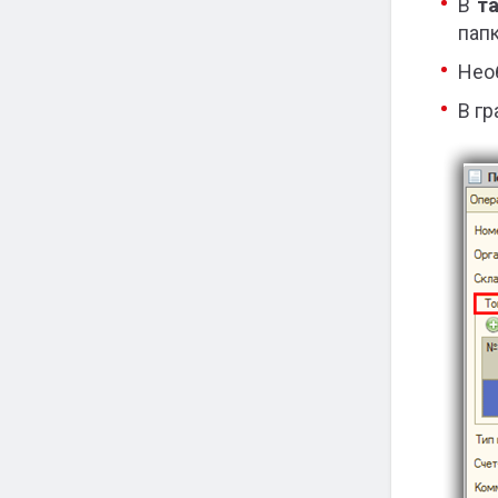
В
т
пап
Нео
В г