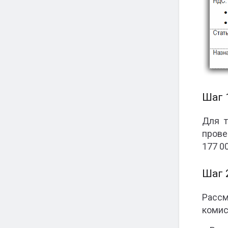
Шаг 
Для т
прове
177 00
Шаг 
Рассм
комисс