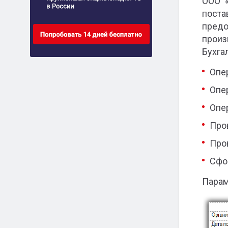
ООО «
поста
предо
прои
Бухга
Опе
Опе
Опе
Про
Про
Сфо
Парам