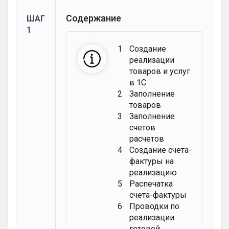
Содержание
ШАГ
1
1
Создание
реализации
товаров и услуг
в 1С
2
Заполнение
товаров
3
Заполнение
счетов
расчетов
4
Создание счета-
фактуры на
реализацию
5
Распечатка
счета-фактуры
6
Проводки по
реализации
готовой