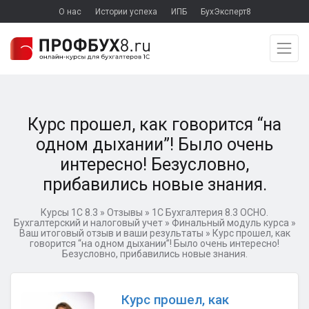
О нас
Истории успеха
ИПБ
БухЭксперт8
Курс прошел, как говорится “на
одном дыхании”! Было очень
интересно! Безусловно,
прибавились новые знания.
Курсы 1С 8.3
»
Отзывы
»
1C Бухгалтерия 8.3 ОСНО.
Бухгалтерский и налоговый учет
»
Финальный модуль курса
»
Ваш итоговый отзыв и ваши результаты
»
Курс прошел, как
говорится “на одном дыхании”! Было очень интересно!
Безусловно, прибавились новые знания.
Курс прошел, как