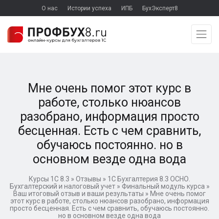
О нас
Истории успеха
ИПБ
БухЭксперт8
Мне очень помог этот курс в
работе, столько нюансов
разобрано, информация просто
бесценная. Есть с чем сравнить,
обучаюсь постоянно. но в
основном везде одна вода
Курсы 1С 8.3
»
Отзывы
»
1C Бухгалтерия 8.3 ОСНО.
Бухгалтерский и налоговый учет
»
Финальный модуль курса
»
Ваш итоговый отзыв и ваши результаты
»
Мне очень помог
этот курс в работе, столько нюансов разобрано, информация
просто бесценная. Есть с чем сравнить, обучаюсь постоянно.
но в основном везде одна вода