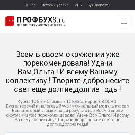
О нас
Истории успеха
ИПБ
БухЭксперт8
Всем в своем окружении уже
порекомендовала! Удачи
Вам,Ольга ! И всему Вашему
коллективу ! Творите добро,несите
свет еще долгие,долгие годы!
Курсы 1С 8.3
»
Отзывы
»
1C Бухгалтерия 8.3 ОСНО.
Бухгалтерский и налоговый учет
»
Финальный модуль курса
»
Ваш итоговый отзыв и ваши результаты
»
Всем в своем
окружении уже порекомендовала! Удачи Вам,Ольга ! И всему
Вашему коллективу ! Творите добро,несите свет еще
долгие,долгие годы!