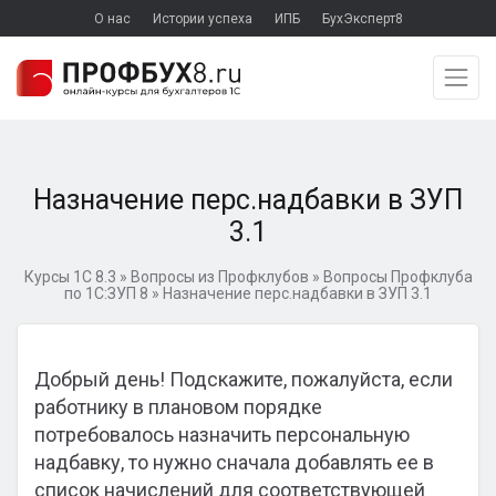
О нас
Истории успеха
ИПБ
БухЭксперт8
Назначение перс.надбавки в ЗУП
3.1
Курсы 1С 8.3
»
Вопросы из Профклубов
»
Вопросы Профклуба
по 1С:ЗУП 8
»
Назначение перс.надбавки в ЗУП 3.1
Добрый день! Подскажите, пожалуйста, если
работнику в плановом порядке
потребовалось назначить персональную
надбавку, то нужно сначала добавлять ее в
список начислений для соответствующей