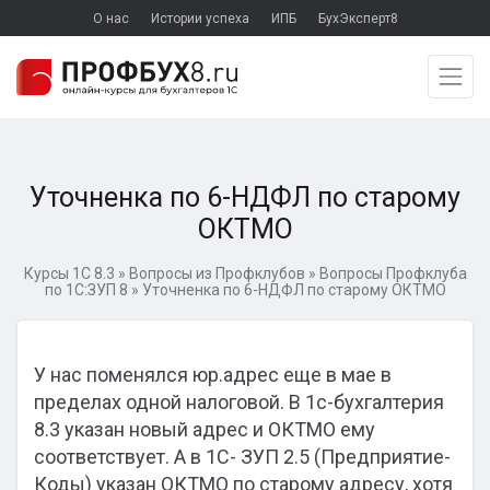
О нас
Истории успеха
ИПБ
БухЭксперт8
Уточненка по 6-НДФЛ по старому
ОКТМО
Курсы 1С 8.3
»
Вопросы из Профклубов
»
Вопросы Профклуба
по 1С:ЗУП 8
»
Уточненка по 6-НДФЛ по старому ОКТМО
У нас поменялся юр.адрес еще в мае в
пределах одной налоговой. В 1с-бухгалтерия
8.3 указан новый адрес и ОКТМО ему
соответствует. А в 1С- ЗУП 2.5 (Предприятие-
Коды) указан ОКТМО по старому адресу, хотя