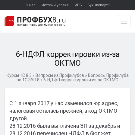
О нас
Истории успеха
ИПБ
БухЭксперт8
6-НДФЛ корректировки из-за
ОКТМО
Курсы 1С 8.3
»
Вопросы из Профклубов
»
Вопросы Профклуба
по 1С:ЗУП 8
»
6-НДФЛ корректировки из-за ОКТМО
С 1 января 2017 у нас изменился юр.адрес,
налоговая осталась прежней, а код ОКТМО
другой.
28.12.2016 была выплачена ЗП за декабрь и
28.12.2016 перечислен НДФЛ в бюджет.