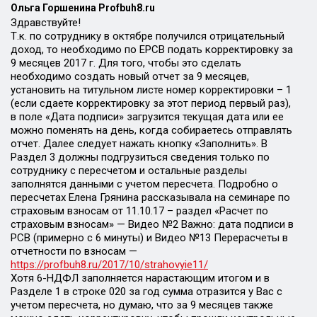
Ольга Горшенина Profbuh8.ru
Здравствуйте!
Т.к. по сотруднику в октябре получился отрицательный
доход, то необходимо по ЕРСВ подать корректировку за
9 месяцев 2017 г. Для того, чтобы это сделать
необходимо создать новый отчет за 9 месяцев,
установить на титульном листе номер корректировки – 1
(если сдаете корректировку за этот период первый раз),
в поле «Дата подписи» загрузится текущая дата или ее
можно поменять на день, когда собираетесь отправлять
отчет. Далее следует нажать кнопку «Заполнить». В
Раздел 3 должны подгрузиться сведения только по
сотруднику с пересчетом и остальные разделы
заполнятся данными с учетом пересчета. Подробно о
пересчетах Елена Грянина рассказывала на семинаре по
страховым взносам от 11.10.17 – раздел «Расчет по
страховым взносам» — Видео №2 Важно: дата подписи в
РСВ (примерно с 6 минуты) и Видео №13 Перерасчеты в
отчетности по взносам —
https://profbuh8.ru/2017/10/strahovyie11/
Хотя 6-НДФЛ заполняется нарастающим итогом и в
Разделе 1 в строке 020 за год сумма отразится у Вас с
учетом пересчета, но думаю, что за 9 месяцев также