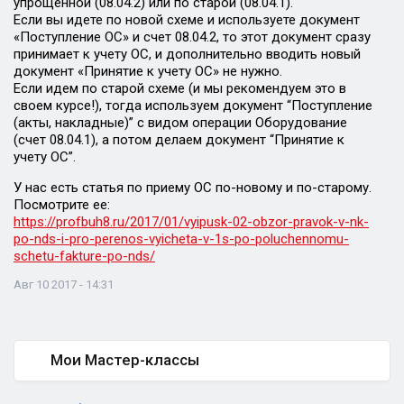
упрощенной (08.04.2) или по старой (08.04.1).
Если вы идете по новой схеме и используете документ
«Поступление ОС» и счет 08.04.2, то этот документ сразу
принимает к учету ОС, и дополнительно вводить новый
документ «Принятие к учету ОС» не нужно.
Если идем по старой схеме (и мы рекомендуем это в
своем курсе!), тогда используем документ “Поступление
(акты, накладные)” с видом операции Оборудование
(счет 08.04.1), а потом делаем документ “Принятие к
учету ОС”.
У нас есть статья по приему ОС по-новому и по-старому.
Посмотрите ее:
https://profbuh8.ru/2017/01/vyipusk-02-obzor-pravok-v-nk-
po-nds-i-pro-perenos-vyicheta-v-1s-po-poluchennomu-
schetu-fakture-po-nds/
Авг 10 2017 - 14:31
Мои Мастер-классы