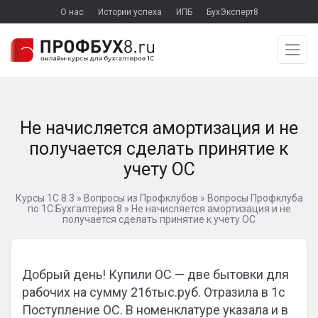
О нас
Истории успеха
ИПБ
БухЭксперт8
Не начисляется амортизация и не
получается сделать принятие к
учету ОС
Курсы 1С 8.3
»
Вопросы из Профклубов
»
Вопросы Профклуба
по 1С:Бухгалтерия 8
»
Не начисляется амортизация и не
получается сделать принятие к учету ОС
Добрый день! Купили ОС — две бытовки для
рабочих на сумму 216тыс.руб. Отразила в 1с
Поступление ОС. В номенклатуре указала и в