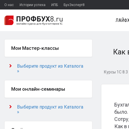
О нас
Истории успеха
ИПБ
БухЭксперт8
ЛАЙФХ
Мои Мастер-классы
Как 
Выберите продукт из Каталога
»
Курсы 1С 8.3
Мои онлайн-семинары
Бухга
Выберите продукт из Каталога
было.
»
Сотру
Как в