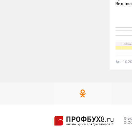
Вид вза
Авг 10 20
© Вс
© ОО