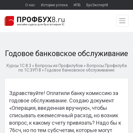
О нас
Истории успеха
ИПБ
БухЭксперт8
Годовое банковское обслуживание
Курсы 1С 8.3
»
Вопросы из Профклубов
»
Вопросы Профклуба
по 1С:ЗУП 8
»
Годовое банковское обслуживание
Здравствуйте! Оплатили банку комиссию за
годовое обслуживание. Создаю документ
«Операция, введенная вручную», чтобы
списывать ежемесячный расход, но возник
вопрос, к какому счету привязать? Надо бы к
76сч, но по тем субсчетам, которые могут