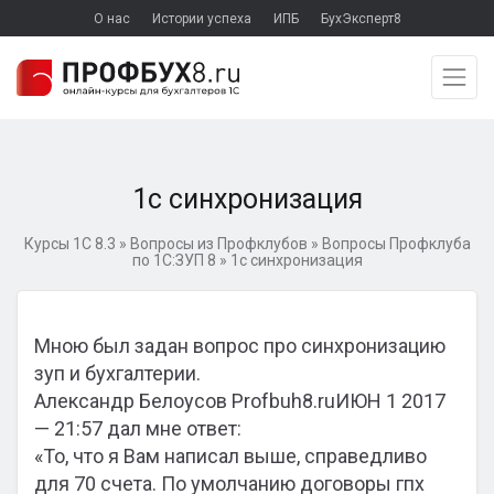
О нас
Истории успеха
ИПБ
БухЭксперт8
1c синхронизация
Курсы 1С 8.3
»
Вопросы из Профклубов
»
Вопросы Профклуба
по 1С:ЗУП 8
»
1c синхронизация
Мною был задан вопрос про синхронизацию
зуп и бухгалтерии.
Александр Белоусов Profbuh8.ruИЮН 1 2017
— 21:57 дал мне ответ:
«То, что я Вам написал выше, справедливо
для 70 счета. По умолчанию договоры гпх