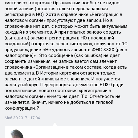
«историю» в карточке Организации вообще не видно
новой записи (остается только первоначальная
регистрация в НО). Хотя в справочнике «Регистрация в
налоговом органе» присутствуют две записи. Но в
справочнике нет дат, с которых может быть актуальным
каждый из элементов. А при попытке заново создать
(вытащить) элемент регистрации в НО ( последний
созданный) в карточке через «историю», получаем от 1С
предупреждение: «Не удалось записать ФНС ХХХХ (рег.в
налог.органе)» . Это сообщение (как ошибка) не дает
сохранить изменения; не записывается сам элемент
справочника «Организации» в таком составе, когда есть
два элемента. В Истории карточки остается только
элемент с датой «начальное значение». И получается
замкнутый круг. Перепроводка документов БП3.0 ради
подхватывания нового состояния «регистрации в
налоговом органе» ничего не дает. Т.о. Отчетность не
изменяется. Значит, ничего не добиться в типовой
конфигурации..?
Май 30 2017 - 17:04