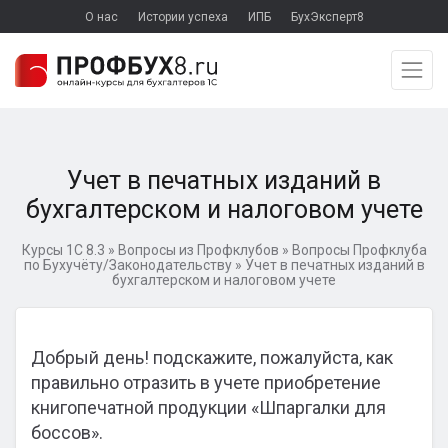
О нас
Истории успеха
ИПБ
БухЭксперт8
Учет в печатных изданий в
бухгалтерском и налоговом учете
Курсы 1С 8.3
»
Вопросы из Профклубов
»
Вопросы Профклуба
по Бухучёту/Законодательству
»
Учет в печатных изданий в
бухгалтерском и налоговом учете
Добрый день! подскажите, пожалуйста, как
правильно отразить в учете приобретение
книгопечатной продукции «Шпаргалки для
боссов».