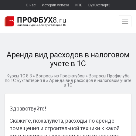
О нас
Истории успеха
ИПБ
БухЭксперт8
Аренда вид расходов в налоговом
учете в 1С
Курсы 1С 8.3
»
Вопросы из Профклубов
»
Вопросы Профклуба
по 1С:Бухгалтерия 8
»
Аренда вид расходов в налоговом учете
в 1С
Здравствуйте!
Скажите, пожалуйста, расходы по аренде
помещения и строительной техники к какой
статье затрат в налоговом учете относятся: