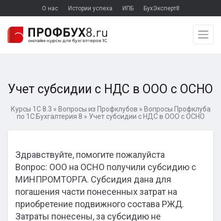
О нас
Истории успеха
ИПБ
БухЭксперт8
Учет субсидии с НДС в ООО с ОСНО
Курсы 1С 8.3
»
Вопросы из Профклубов
»
Вопросы Профклуба
по 1С:Бухгалтерия 8
»
Учет субсидии с НДС в ООО с ОСНО
Здравствуйте, помогите пожалуйста
Вопрос: ООО на ОСНО получили субсидию с
МИНПРОМТОРГА. Субсидия дана для
погашения части понесенных затрат на
приобретение подвижного состава РЖД.
Затраты понесены, за субсидию не