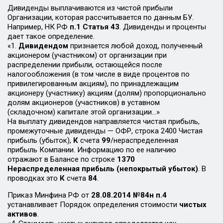
Дивиденды выплачиваются из чистой прибыли
Организации, которая рассчитывается по данным БУ.
Например, НК РФ
п.1 Статья 43
. Дивиденды и проценты
дает такое определение.
«1.
Дивидендом
признается любой доход, полученный
акционером (участником) от организации при
распределении прибыли, остающейся после
налогообложения (в том числе в виде процентов по
привилегированным акциям), по принадлежащим
акционеру (участнику) акциям (долям) пропорционально
долям акционеров (участников) в уставном
(складочном) капитале этой организации…»
На выплату дивидендов направляется чистая прибыль,
промежуточные дивиденды — ОФР, строка 2400 Чистая
прибыль (убыток),
К
счета
99
/нераспределенная
прибыль Компании. Информацию по ее наличию
отражают в Балансе по строке
1370
Нераспределенная прибыль (непокрытый убыток)
. В
проводках это
К
счета
84
.
Приказ Минфина РФ от
28.08.2014 №84н п.4
устанавливает Порядок определения стоимости
чистых
активов
.