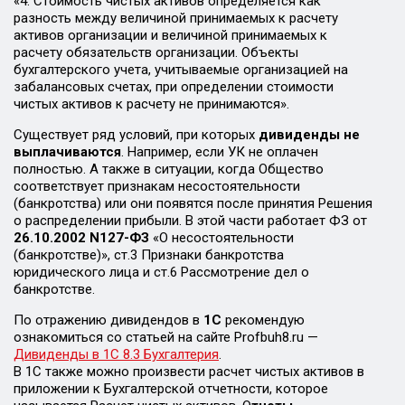
«4. Стоимость чистых активов определяется как
разность между величиной принимаемых к расчету
активов организации и величиной принимаемых к
расчету обязательств организации. Объекты
бухгалтерского учета, учитываемые организацией на
забалансовых счетах, при определении стоимости
чистых активов к расчету не принимаются».
Существует ряд условий, при которых
дивиденды не
выплачиваются
. Например, если УК не оплачен
полностью. А также в ситуации, когда Общество
соответствует признакам несостоятельности
(банкротства) или они появятся после принятия Решения
о распределении прибыли. В этой части работает ФЗ от
26.10.2002 N127-ФЗ
«О несостоятельности
(банкротстве)», ст.3 Признаки банкротства
юридического лица и ст.6 Рассмотрение дел о
банкротстве.
По отражению дивидендов в
1С
рекомендую
ознакомиться со статьей на сайте Profbuh8.ru —
Дивиденды в 1С 8.3 Бухгалтерия
.
В 1С также можно произвести расчет чистых активов в
приложении к Бухгалтерской отчетности, которое