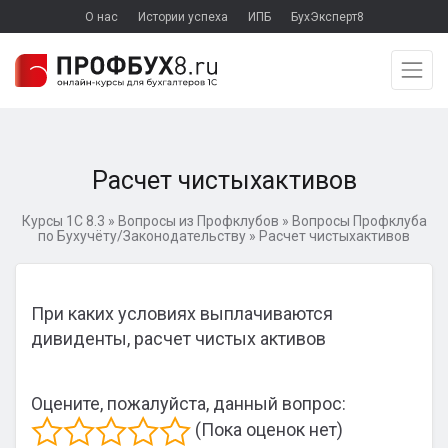
О нас
Истории успеха
ИПБ
БухЭксперт8
Расчет чистыхактивов
Курсы 1С 8.3
»
Вопросы из Профклубов
»
Вопросы Профклуба
по Бухучёту/Законодательству
»
Расчет чистыхактивов
При каких условиях выплачиваются
дивиденты, расчет чистых активов
Оцените, пожалуйста, данный вопрос:
(Пока оценок нет)