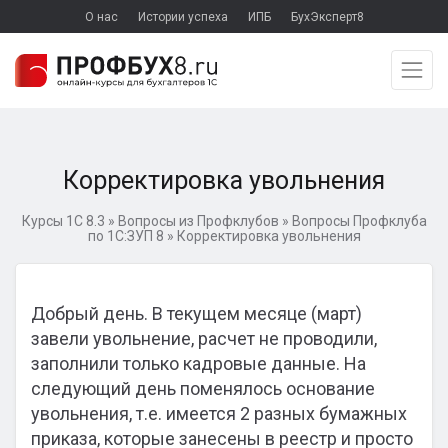
О нас
Истории успеха
ИПБ
БухЭксперт8
Корректировка увольнения
Курсы 1С 8.3
»
Вопросы из Профклубов
»
Вопросы Профклуба
по 1С:ЗУП 8
»
Корректировка увольнения
Добрый день. В текущем месяце (март)
завели увольнение, расчет не проводили,
заполнили только кадровые данные. На
следующий день поменялось основание
увольнения, т.е. имеется 2 разных бумажных
приказа, которые занесены в реестр и просто