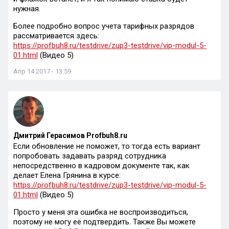
нужная.
Более подробно вопрос учета тарифных разрядов
рассматривается здесь:
https://profbuh8.ru/testdrive/zup3-testdrive/vip-modul-5-
01.html
(Видео 5)
Апр 14 2017 - 13:59
Дмитрий Герасимов Profbuh8.ru
Если обновление не поможет, то тогда есть вариант
попробовать задавать разряд сотрудника
непосредственно в кадровом документе так, как
делает Елена Грянина в курсе:
https://profbuh8.ru/testdrive/zup3-testdrive/vip-modul-5-
01.html
(Видео 5)
Просто у меня эта ошибка не воспроизводиться,
поэтому не могу её подтвердить. Также Вы можете