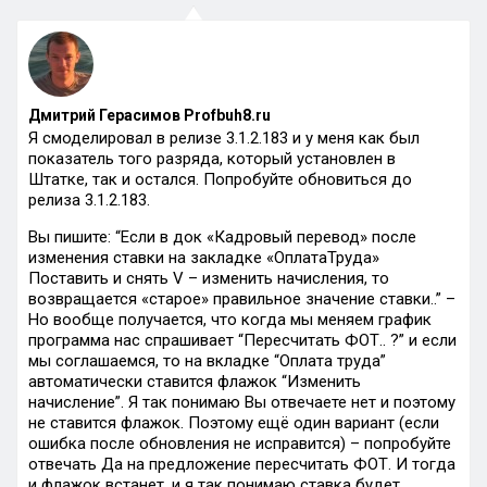
Дмитрий Герасимов Profbuh8.ru
Я смоделировал в релизе 3.1.2.183 и у меня как был
показатель того разряда, который установлен в
Штатке, так и остался. Попробуйте обновиться до
релиза 3.1.2.183.
Вы пишите: “Если в док «Кадровый перевод» после
изменения ставки на закладке «ОплатаТруда»
Поставить и снять V – изменить начисления, то
возвращается «старое» правильное значение ставки..” –
Но вообще получается, что когда мы меняем график
программа нас спрашивает “Пересчитать ФОТ.. ?” и если
мы соглашаемся, то на вкладке “Оплата труда”
автоматически ставится флажок “Изменить
начисление”. Я так понимаю Вы отвечаете нет и поэтому
не ставится флажок. Поэтому ещё один вариант (если
ошибка после обновления не исправится) – попробуйте
отвечать Да на предложение пересчитать ФОТ. И тогда
и флажок встанет, и я так понимаю ставка будет