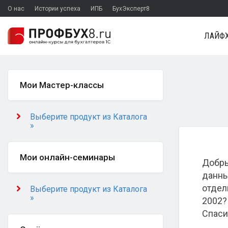
О нас
Истории успеха
ИПБ
БухЭксперт8
ЛАЙФХ
Мои Мастер-классы
Выберите продукт из Каталога
»
Мои онлайн-семинары
Добры
данны
отдел
Выберите продукт из Каталога
»
2002?
Спаси