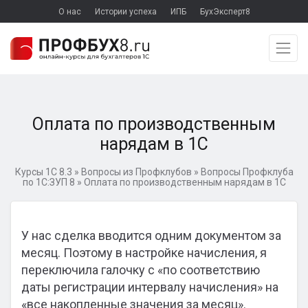
О нас
Истории успеха
ИПБ
БухЭксперт8
Оплата по производственным
нарядам в 1С
Курсы 1С 8.3
»
Вопросы из Профклубов
»
Вопросы Профклуба
по 1С:ЗУП 8
»
Оплата по производственным нарядам в 1С
У нас сделка вводится одним документом за
месяц. Поэтому в настройке начисления, я
переключила галочку с «по соответствию
даты регистрации интервалу начисления» на
«все накопленные значения за месяц».