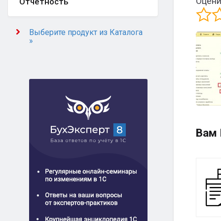
Оцени
Отчётность
Выберите продукт из Каталога
»
Вам 