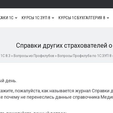
АКИ 1С
КУРСЫ 1С:ЗУП 8
КУРСЫ 1С:БУХГАЛТЕРИЯ 8
Справки других страхователей о 
1С 8.3
»
Вопросы из Профклубов
»
Вопросы Профклуба по 1С:ЗУП 8
й день.
ажите, пожалуйста, как называется журнал Справки др
же почему не перенеслись данные справочника Медиц