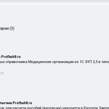
арии (3)
 Profbuh8.ru
ых справочника Медицинские организации из 1С ЗУП 2,5 в тип
:52
лыгина Profbuh8.ru
ок для расчета пособий (входящих) находится в Разделе Зарпл