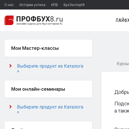
О нас
Истории успеха
ИПБ
БухЭксперт8
ЛАЙФХ
Мои Мастер-классы
Курсы 
Выберите продукт из Каталога
»
Мои онлайн-семинары
Добры
Подск
Выберите продукт из Каталога
а так
»