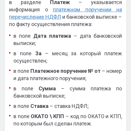
в разделе
Платеж
– указывается
информация о
платежном поручении на
перечисление НДФЛ
и банковской выписке –
по факту осуществления платежа:
в поле
Дата платежа
– дата банковской
выписки;
в поле
За
– месяц за который платеж
осуществлен;
в поле
Платежное поручение № от
– номер
и дата платежного поручения;
в поле
Сумма
– сумма платежа по
банковской выписке;
в поле
Ставка
– ставка НДФЛ;
в поле
ОКАТО \ КПП
– код по ОКАТО и КПП,
по которым был сделан платеж.