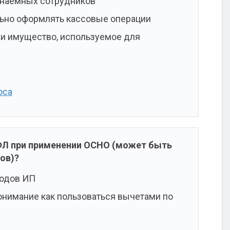
за наемных сотрудников
ильно оформлять кассовые операции
 и имущество, используемое для
оса
ДФЛ при применении ОСНО (может быть
ов)?
ходов ИП
онимание как пользоваться вычетами по