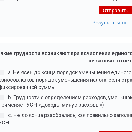
Результаты опр
Какие трудности возникают при исчислении едино
несколько ответ
a. Не ясен до конца порядок уменьшения единого
взносов, каков порядок уменьшения налога, если стр
фиксированной суммы
b. Трудности с определением расходов, уменьша
применяет УСН «Доходы минус расходы»)
c. Не до конца разобрались, как правильно заполн
УСН