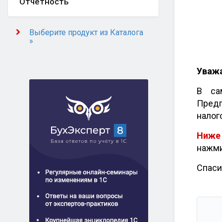
Отчётность
Выберите продукт из Каталога
»
Уваж
В са
Пред
налог
Ниже
нажми
Спаси