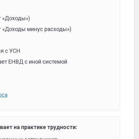
т «Доходы»)
т «Доходы минус расходы»)
ия с УСН
ает ЕНВД с иной системой
оса
вает на практике трудности: