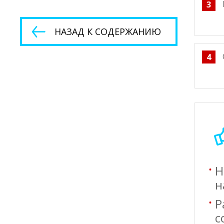
3
НАЗАД К СОДЕРЖАНИЮ
4
Н
н
Р
с