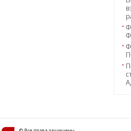
в
р
Ф
Ф
Ф
П
П
с
А
© Все права защищены.