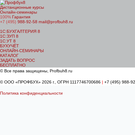
Дистанционные курсы
Онлайн-семинары
100%
Гарантия
+7 (495)
988-92-58
mail@profbuh8.ru
1C:БУХГАЛТЕРИЯ 8
1C:ЗУП 8
1C:УТ 8
БУХУЧЁТ
ОНЛАЙН-СЕМИНАРЫ
КАТАЛОГ
ЗАДАТЬ ВОПРОС
БЕСПЛАТНО
© Все права защищены, Profbuh8.ru
© ООО «ПРОФБУХ» 2026 г., ОГРН 1117746700686
|
+7 (495) 988-9
Политика конфиденциальности