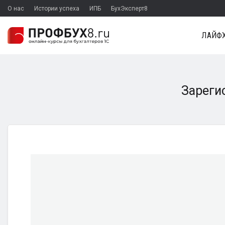
О нас
Истории успеха
ИПБ
БухЭксперт8
ЛАЙФХ
Зарегис