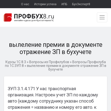
О нас
Истории успеха
ИПБ
БухЭксперт8
вылеление премии в документе
отражение ЗП в бухучете
Курсы 1С 8.3
»
Вопросы из Профклубов
»
Вопросы Профклуба
по 1С:ЗУП 8
»
вылеление премии в документе отражение ЗП в
бухучете
ЗУП 3.1.4.171 У нас транспортная
организация. Настроен учет ЗП по каждому
авто (каждому сотруднику указан способ
отражения = названию и номеру его авто. к